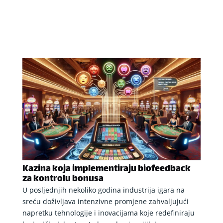
Kazina koja implementiraju biofeedback
za kontrolu bonusa
U posljednjih nekoliko godina industrija igara na
sreću doživljava intenzivne promjene zahvaljujući
napretku tehnologije i inovacijama koje redefiniraju