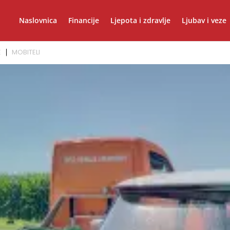
Naslovnica
Financije
Ljepota i zdravlje
Ljubav i veze