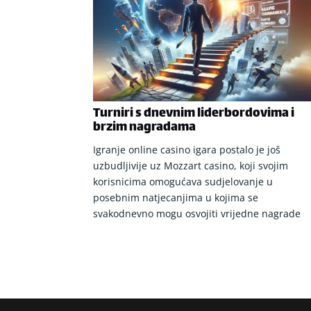
Turniri s dnevnim liderbordovima i
brzim nagradama
Igranje online casino igara postalo je još
uzbudljivije uz Mozzart casino, koji svojim
korisnicima omogućava sudjelovanje u
posebnim natjecanjima u kojima se
svakodnevno mogu osvojiti vrijedne nagrade