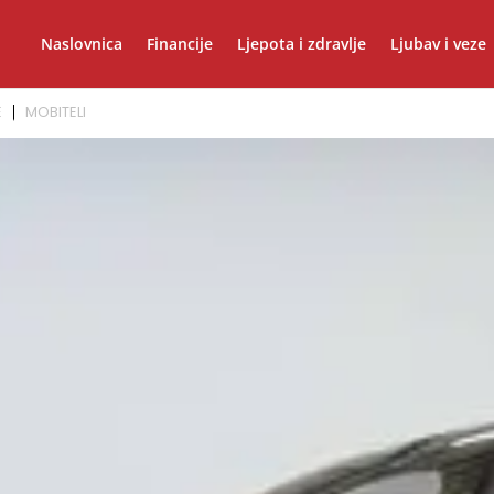
Naslovnica
Financije
Ljepota i zdravlje
Ljubav i veze