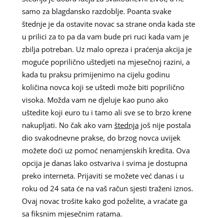
samo za blagdansko razdoblje. Poanta svake
štednje je da ostavite novac sa strane onda kada ste
u prilici za to pa da vam bude pri ruci kada vam je
zbilja potreban. Uz malo opreza i praćenja akcija je
moguće poprilično uštedjeti na mjesečnoj razini, a
kada tu praksu primijenimo na cijelu godinu
količina novca koji se uštedi može biti poprilično
visoka. Možda vam ne djeluje kao puno ako
uštedite koji euro tu i tamo ali sve se to brzo krene
nakupljati. No čak ako vam
štednja
još nije postala
dio svakodnevne prakse, do brzog novca uvijek
možete doći uz pomoć nenamjenskih kredita. Ova
opcija je danas lako ostvariva i svima je dostupna
preko interneta. Prijaviti se možete već danas i u
roku od 24 sata će na vaš račun sjesti traženi iznos.
Ovaj novac trošite kako god poželite, a vraćate ga
sa fiksnim mjesečnim ratama.