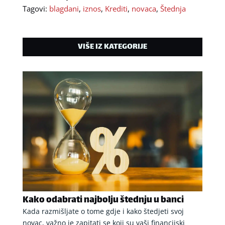
Tagovi:
blagdani
,
iznos
,
Krediti
,
novaca
,
Štednja
VIŠE IZ KATEGORIJE
Kako odabrati najbolju štednju u banci
Kada razmišljate o tome gdje i kako štedjeti svoj
novac, važno je zapitati se koji su vaši financijski