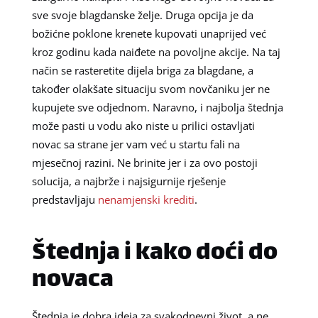
sve svoje blagdanske želje. Druga opcija je da
božićne poklone krenete kupovati unaprijed već
kroz godinu kada naiđete na povoljne akcije. Na taj
način se rasteretite dijela briga za blagdane, a
također olakšate situaciju svom novčaniku jer ne
kupujete sve odjednom. Naravno, i najbolja štednja
može pasti u vodu ako niste u prilici ostavljati
novac sa strane jer vam već u startu fali na
mjesečnoj razini. Ne brinite jer i za ovo postoji
solucija, a najbrže i najsigurnije rješenje
predstavljaju
nenamjenski krediti
.
Štednja i kako doći do
novaca
Štednja je dobra ideja za svakodnevni život, a ne