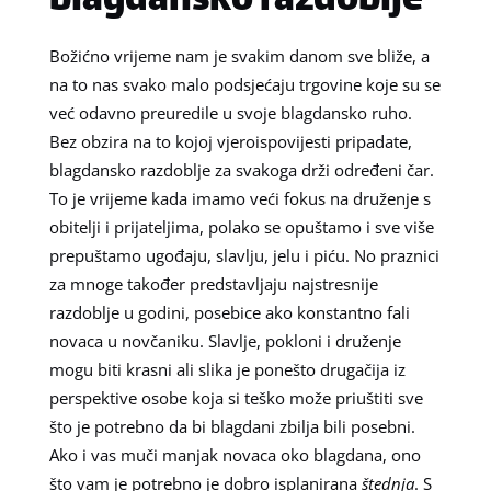
blagdansko razdoblje
Božićno vrijeme nam je svakim danom sve bliže, a
na to nas svako malo podsjećaju trgovine koje su se
već odavno preuredile u svoje blagdansko ruho.
Bez obzira na to kojoj vjeroispovijesti pripadate,
blagdansko razdoblje za svakoga drži određeni čar.
To je vrijeme kada imamo veći fokus na druženje s
obitelji i prijateljima, polako se opuštamo i sve više
prepuštamo ugođaju, slavlju, jelu i piću. No praznici
za mnoge također predstavljaju najstresnije
razdoblje u godini, posebice ako konstantno fali
novaca u novčaniku. Slavlje, pokloni i druženje
mogu biti krasni ali slika je ponešto drugačija iz
perspektive osobe koja si teško može priuštiti sve
što je potrebno da bi blagdani zbilja bili posebni.
Ako i vas muči manjak novaca oko blagdana, ono
što vam je potrebno je dobro isplanirana
štednja
. S