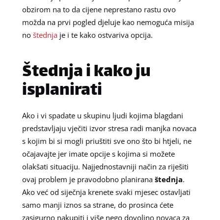
obzirom na to da cijene neprestano rastu ovo
možda na prvi pogled djeluje kao nemoguća misija
no
štednja
je i te kako ostvariva opcija.
Štednja i kako ju
isplanirati
Ako i vi spadate u skupinu ljudi kojima blagdani
predstavljaju vječiti izvor stresa radi manjka novaca
s kojim bi si mogli priuštiti sve ono što bi htjeli, ne
očajavajte jer imate opcije s kojima si možete
olakšati situaciju. Najjednostavniji način za riješiti
ovaj problem je pravodobno planirana
štednja
.
Ako već od siječnja krenete svaki mjesec ostavljati
samo manji iznos sa strane, do prosinca ćete
zasigurno nakupiti i više nego dovoljno novaca za