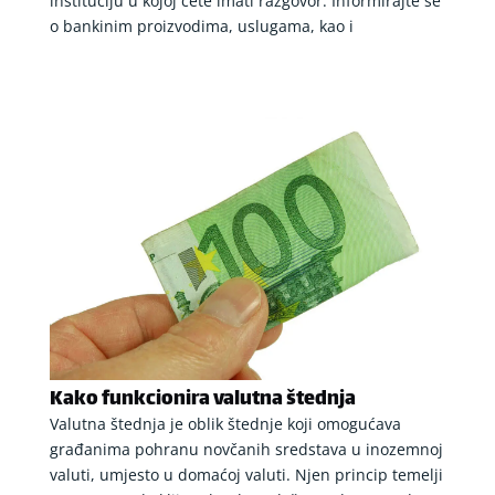
instituciju u kojoj ćete imati razgovor. Informirajte se
o bankinim proizvodima, uslugama, kao i
Kako funkcionira valutna štednja
Valutna štednja je oblik štednje koji omogućava
građanima pohranu novčanih sredstava u inozemnoj
valuti, umjesto u domaćoj valuti. Njen princip temelji