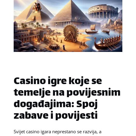
Casino igre koje se
temelje na povijesnim
događajima: Spoj
zabave i povijesti
Svijet casino igara neprestano se razvija, a