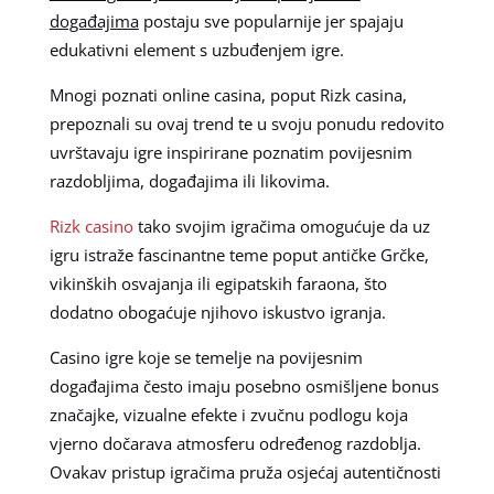
događajima
postaju sve popularnije jer spajaju
edukativni element s uzbuđenjem igre.
Mnogi poznati online casina, poput Rizk casina,
prepoznali su ovaj trend te u svoju ponudu redovito
uvrštavaju igre inspirirane poznatim povijesnim
razdobljima, događajima ili likovima.
Rizk casino
tako svojim igračima omogućuje da uz
igru istraže fascinantne teme poput antičke Grčke,
vikinških osvajanja ili egipatskih faraona, što
dodatno obogaćuje njihovo iskustvo igranja.
Casino igre koje se temelje na povijesnim
događajima često imaju posebno osmišljene bonus
značajke, vizualne efekte i zvučnu podlogu koja
vjerno dočarava atmosferu određenog razdoblja.
Ovakav pristup igračima pruža osjećaj autentičnosti