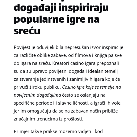
događaji inspiriraju
popularne igre na
sreću
Povijest je oduvijek bila nepresušan izvor inspiracije
za različite oblike zabave, od filmova i knjiga pa sve
do igara na sreću. Kreatori casino igara prepoznali
su da su upravo povijesni događaji idealan temelj
za stvaranje jedinstvenih i zanimljivih igara koje će
privući široku publiku.
Casino igre koje se temelje na
povijesnim događajima
često se oslanjaju na
specifične periode ili slavne ličnosti, a igrači ih vole
jer im omogućuju da se na zabavan način približe
značajnim trenucima iz prošlosti.
Primjer takve prakse možemo vidjeti i kod