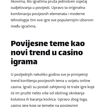
likovima, što igračima pruža jedinstven osjećaj
sudjelovanja u povijesti. Upravo ta originalna
kombinacija povijesnih elemenata i moderne
tehnologije čini ove igre sve popularnijim izborom
među igračima.
Povijesne teme kao
novi trend u casino
igrama
U posljednjih nekoliko godina sve je primjetniji
trend korištenja povijesnih tema u svijetu online
casina. Igrači su postali zahtjevniji te traže igre koje
će im pružiti nešto više od običnog okretanja
kolutova ili bacanja kockica. Upravo zbog toga,
casino igre koje se temelje na povijesnim