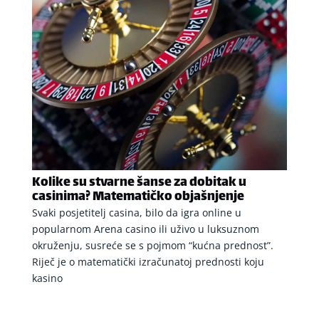
Kolike su stvarne šanse za dobitak u
casinima? Matematičko objašnjenje
Svaki posjetitelj casina, bilo da igra online u
popularnom Arena casino ili uživo u luksuznom
okruženju, susreće se s pojmom “kućna prednost”.
Riječ je o matematički izračunatoj prednosti koju
kasino