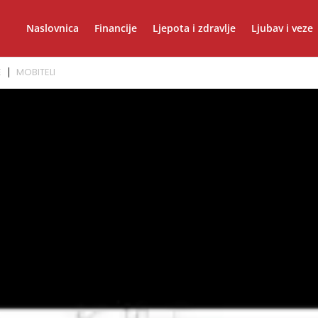
Naslovnica
Financije
Ljepota i zdravlje
Ljubav i veze