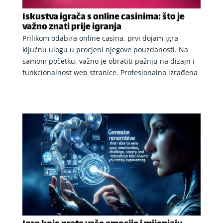
Iskustva igrača s online casinima: što je
važno znati prije igranja
Prilikom odabira online casina, prvi dojam igra
ključnu ulogu u procjeni njegove pouzdanosti. Na
samom početku, važno je obratiti pažnju na dizajn i
funkcionalnost web stranice. Profesionalno izrađena