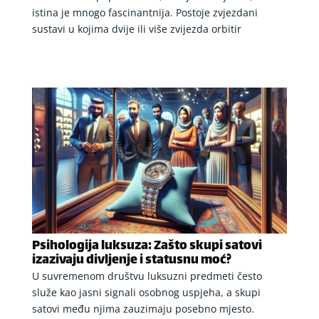
istina je mnogo fascinantnija. Postoje zvjezdani
sustavi u kojima dvije ili više zvijezda orbitir
Psihologija luksuza: Zašto skupi satovi
izazivaju divljenje i statusnu moć?
U suvremenom društvu luksuzni predmeti često
služe kao jasni signali osobnog uspjeha, a skupi
satovi među njima zauzimaju posebno mjesto.