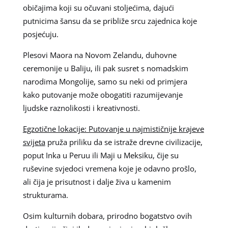
običajima koji su očuvani stoljećima, dajući
putnicima šansu da se približe srcu zajednica koje
posjećuju.
Plesovi Maora na Novom Zelandu, duhovne
ceremonije u Baliju, ili pak susret s nomadskim
narodima Mongolije, samo su neki od primjera
kako putovanje može obogatiti razumijevanje
ljudske raznolikosti i kreativnosti.
Egzotične lokacije: Putovanje u najmističnije krajeve
svijeta
pruža priliku da se istraže drevne civilizacije,
poput Inka u Peruu ili Maji u Meksiku, čije su
ruševine svjedoci vremena koje je odavno prošlo,
ali čija je prisutnost i dalje živa u kamenim
strukturama.
Osim kulturnih dobara, prirodno bogatstvo ovih