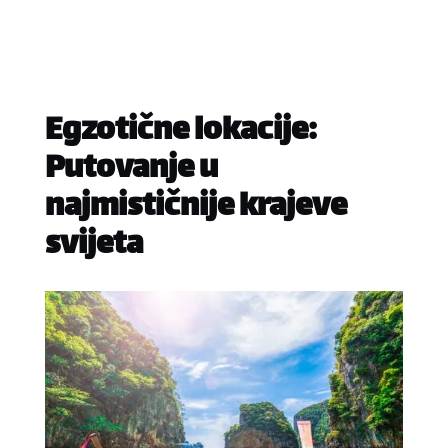
Egzotične lokacije:
Putovanje u
najmističnije krajeve
svijeta