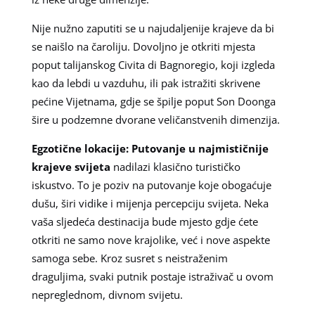
Nije nužno zaputiti se u najudaljenije krajeve da bi
se naišlo na čaroliju. Dovoljno je otkriti mjesta
poput talijanskog Civita di Bagnoregio, koji izgleda
kao da lebdi u vazduhu, ili pak istražiti skrivene
pećine Vijetnama, gdje se špilje poput Son Doonga
šire u podzemne dvorane veličanstvenih dimenzija.
Egzotične lokacije: Putovanje u najmističnije
krajeve svijeta
nadilazi klasično turističko
iskustvo. To je poziv na putovanje koje obogaćuje
dušu, širi vidike i mijenja percepciju svijeta. Neka
vaša sljedeća destinacija bude mjesto gdje ćete
otkriti ne samo nove krajolike, već i nove aspekte
samoga sebe. Kroz susret s neistraženim
draguljima, svaki putnik postaje istraživač u ovom
nepreglednom, divnom svijetu.