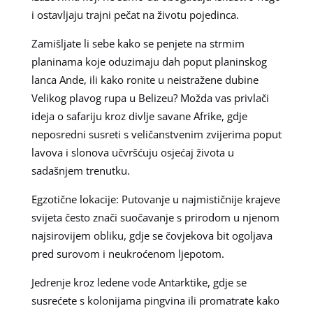
i ostavljaju trajni pečat na životu pojedinca.
Zamišljate li sebe kako se penjete na strmim
planinama koje oduzimaju dah poput planinskog
lanca Ande, ili kako ronite u neistražene dubine
Velikog plavog rupa u Belizeu? Možda vas privlači
ideja o safariju kroz divlje savane Afrike, gdje
neposredni susreti s veličanstvenim zvijerima poput
lavova i slonova učvršćuju osjećaj života u
sadašnjem trenutku.
Egzotične lokacije: Putovanje u najmističnije krajeve
svijeta često znači suočavanje s prirodom u njenom
najsirovijem obliku, gdje se čovjekova bit ogoljava
pred surovom i neukroćenom ljepotom.
Jedrenje kroz ledene vode Antarktike, gdje se
susrećete s kolonijama pingvina ili promatrate kako