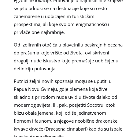
Egzotične lokacije: Putovanje u najmističnije krajeve
svijeta odnosi se na destinacije koje su često
zanemarene u uobičajenim turističkim
prospektima, ali koje svojom enigmatičnošću
privlače one najhrabrije.
Od izoliranih otočića u plavetnilu beskrajnih oceana
do prašuma koje vrište od života, ovi skriveni
dragulji nude iskustvo koje premašuje uobičajenu
definiciju putovanja.
Putnici željni novih spoznaja mogu se uputiti u
Papua Novu Gvineju, gdje plemena koja žive
skladno s prirodom nude uvid u živote daleko od
modernog svijeta. Ili, pak, posjetiti Socotru, otok
blizu obala Jemena, koji odiše jedinstvenom
flornom i faunom, a njegove neobične drakonske
krvave drveće (Dracaena cinnabari) kao da su ispale
iz neke druge dimenzije.