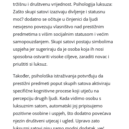
tržišnu i društvenu vrijednost. Psihologija luksuza:
Zašto skupi satovi izazivaju divljenje i statusnu
moć? dodatno se očituje u činjenici da ljudi
nesvjesno povezuju vlasništvo nad prestižnim
predmetima s višim socijalnim statusom i većim
samopouzdanjem. Skupi satovi postaju simbolima
uspjeha jer sugeriraju da je osoba koja ih nosi
sposobna ostvariti visoke ciljeve, zaraditi novac i
priuštiti si luksuz.
Također, psihološka istraživanja potvrđuju da
prestižni predmeti poput skupih satova aktiviraju
specifične kognitivne procese koji utječu na
percepciju drugih ljudi. Kada vidimo osobu s
luksuznim satom, automatski joj pripisujemo
pozitivne osobine i uspjeh, što dodatno povećava
njezin društveni utjecaj i ugled. Upravo zato
luksuzni satovi nisu samo modni dodatak, već