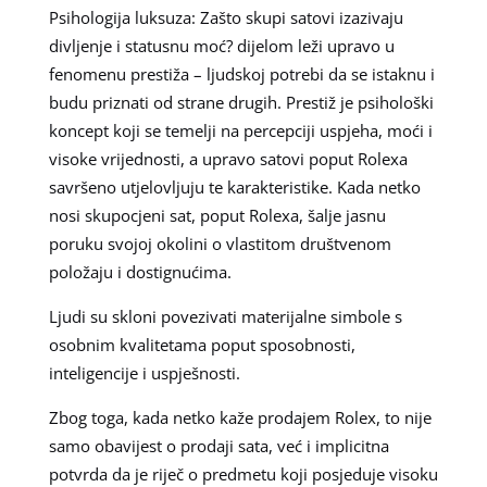
Psihologija luksuza: Zašto skupi satovi izazivaju
divljenje i statusnu moć? dijelom leži upravo u
fenomenu prestiža – ljudskoj potrebi da se istaknu i
budu priznati od strane drugih. Prestiž je psihološki
koncept koji se temelji na percepciji uspjeha, moći i
visoke vrijednosti, a upravo satovi poput Rolexa
savršeno utjelovljuju te karakteristike. Kada netko
nosi skupocjeni sat, poput Rolexa, šalje jasnu
poruku svojoj okolini o vlastitom društvenom
položaju i dostignućima.
Ljudi su skloni povezivati materijalne simbole s
osobnim kvalitetama poput sposobnosti,
inteligencije i uspješnosti.
Zbog toga, kada netko kaže prodajem Rolex, to nije
samo obavijest o prodaji sata, već i implicitna
potvrda da je riječ o predmetu koji posjeduje visoku