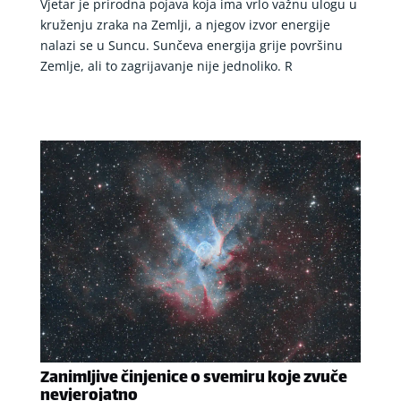
Vjetar je prirodna pojava koja ima vrlo važnu ulogu u
kruženju zraka na Zemlji, a njegov izvor energije
nalazi se u Suncu. Sunčeva energija grije površinu
Zemlje, ali to zagrijavanje nije jednoliko. R
Zanimljive činjenice o svemiru koje zvuče
nevjerojatno