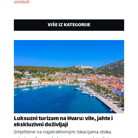
simboli
VIŠE IZ KATEGORIJE
Luksuzni turizam na Hvaru: vile, jahte i
ekskluzivni doživljaji
Smještene na najatraktivnijim lokacijama otoka,