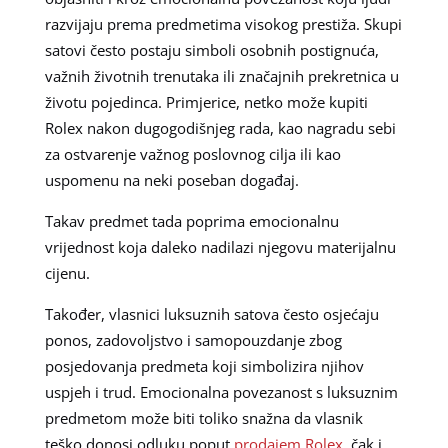
razvijaju prema predmetima visokog prestiža. Skupi
satovi često postaju simboli osobnih postignuća,
važnih životnih trenutaka ili značajnih prekretnica u
životu pojedinca. Primjerice, netko može kupiti
Rolex nakon dugogodišnjeg rada, kao nagradu sebi
za ostvarenje važnog poslovnog cilja ili kao
uspomenu na neki poseban događaj.
Takav predmet tada poprima emocionalnu
vrijednost koja daleko nadilazi njegovu materijalnu
cijenu.
Također, vlasnici luksuznih satova često osjećaju
ponos, zadovoljstvo i samopouzdanje zbog
posjedovanja predmeta koji simbolizira njihov
uspjeh i trud. Emocionalna povezanost s luksuznim
predmetom može biti toliko snažna da vlasnik
teško donosi odluku poput
prodajem Rolex
, čak i