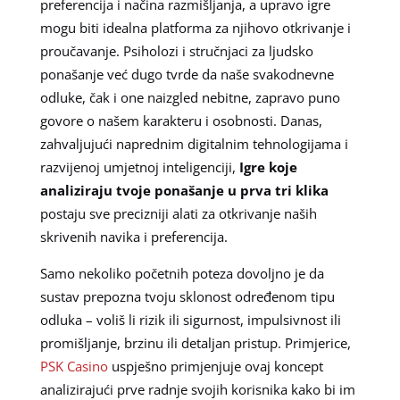
preferencija i načina razmišljanja, a upravo igre
mogu biti idealna platforma za njihovo otkrivanje i
proučavanje. Psiholozi i stručnjaci za ljudsko
ponašanje već dugo tvrde da naše svakodnevne
odluke, čak i one naizgled nebitne, zapravo puno
govore o našem karakteru i osobnosti. Danas,
zahvaljujući naprednim digitalnim tehnologijama i
razvijenoj umjetnoj inteligenciji,
Igre koje
analiziraju tvoje ponašanje u prva tri klika
postaju sve precizniji alati za otkrivanje naših
skrivenih navika i preferencija.
Samo nekoliko početnih poteza dovoljno je da
sustav prepozna tvoju sklonost određenom tipu
odluka – voliš li rizik ili sigurnost, impulsivnost ili
promišljanje, brzinu ili detaljan pristup. Primjerice,
PSK Casino
uspješno primjenjuje ovaj koncept
analizirajući prve radnje svojih korisnika kako bi im