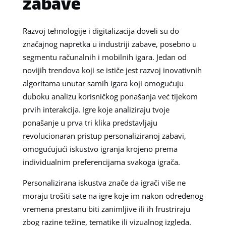
zabave
Razvoj tehnologije i digitalizacija doveli su do
značajnog napretka u industriji zabave, posebno u
segmentu računalnih i mobilnih igara. Jedan od
novijih trendova koji se ističe jest razvoj inovativnih
algoritama unutar samih igara koji omogućuju
duboku analizu korisničkog ponašanja već tijekom
prvih interakcija. Igre koje analiziraju tvoje
ponašanje u prva tri klika predstavljaju
revolucionaran pristup personaliziranoj zabavi,
omogućujući iskustvo igranja krojeno prema
individualnim preferencijama svakoga igrača.
Personalizirana iskustva znače da igrači više ne
moraju trošiti sate na igre koje im nakon određenog
vremena prestanu biti zanimljive ili ih frustriraju
zbog razine težine, tematike ili vizualnog izgleda.