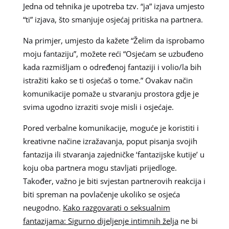
Jedna od tehnika je upotreba tzv. “ja” izjava umjesto
“ti” izjava, što smanjuje osjećaj pritiska na partnera.
Na primjer, umjesto da kažete “Želim da isprobamo
moju fantaziju”, možete reći “Osjećam se uzbuđeno
kada razmišljam o određenoj fantaziji i volio/la bih
istražiti kako se ti osjećaš o tome.” Ovakav način
komunikacije pomaže u stvaranju prostora gdje je
svima ugodno izraziti svoje misli i osjećaje.
Pored verbalne komunikacije, moguće je koristiti i
kreativne načine izražavanja, poput pisanja svojih
fantazija ili stvaranja zajedničke ‘fantazijske kutije’ u
koju oba partnera mogu stavljati prijedloge.
Također, važno je biti svjestan partnerovih reakcija i
biti spreman na povlačenje ukoliko se osjeća
neugodno.
Kako razgovarati o seksualnim
fantazijama: Sigurno dijeljenje intimnih želja
ne bi