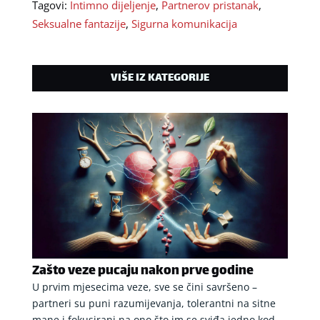
Tagovi:
Intimno dijeljenje
,
Partnerov pristanak
,
Seksualne fantazije
,
Sigurna komunikacija
VIŠE IZ KATEGORIJE
Zašto veze pucaju nakon prve godine
U prvim mjesecima veze, sve se čini savršeno –
partneri su puni razumijevanja, tolerantni na sitne
mane i fokusirani na ono što im se sviđa jedno kod