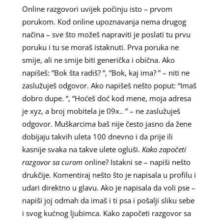
Online razgovori uvijek počinju isto – prvom
porukom. Kod online upoznavanja nema drugog
načina – sve što možeš napraviti je poslati tu prvu
poruku i tu se moraš istaknuti. Prva poruka ne
smije, ali ne smije biti generička i obična. Ako
napišeš: “Bok šta radiš? “, “Bok, kaj ima? ” – niti ne
zaslužuješ odgovor. Ako napišeš nešto poput: “Imaš
dobro dupe. “, “Hoćeš doć kod mene, moja adresa
je xyz, a broj mobitela je 09x.. ” – ne zaslužuješ
odgovor. Muškarcima baš nije često jasno da žene
dobijaju takvih uleta 100 dnevno i da prije ili
kasnije svaka na takve ulete ogluši.
Kako započeti
razgovor sa curom
online? Istakni se – napiši nešto
drukčije. Komentiraj nešto što je napisala u profilu i
udari direktno u glavu. Ako je napisala da voli pse –
napiši joj odmah da imaš i ti psa i pošalji sliku sebe
i svog kućnog ljubimca. Kako započeti razgovor sa