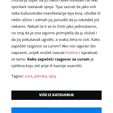
možda je super da ju nakon kave odvedeš na neki
spontani nastavak spoja. Tipa saznaš da jako voli
neke kulturološke manifestacije tipa kina, izložbe ili
nešto slično i odmah joj ponudiš da ju odvedeš još
nekamo. Nekad će ti se to činiti jako jednostavno,
no znaj da je ona sigurno primijetila da ju slušaš i
da joj pokušavaš ugoditi, a svaka žena to voli. Kako
započeti razgovor sa curom? Ako nisi siguran što
napraviti, uvijek možeš nazvati
hotline
i ispraksati
se tamo.
Kako započeti razgovor sa curom
je
vještina koju ćeš prije ili kasnije usavršiti.
Tagovi:
cura
,
poruka
,
spoj
VIŠE IZ KATEGORIJE