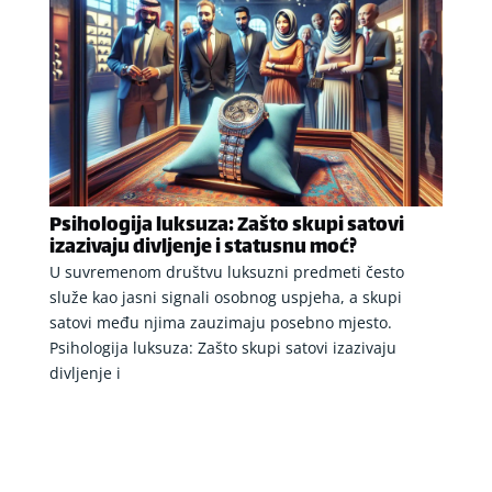
Psihologija luksuza: Zašto skupi satovi
izazivaju divljenje i statusnu moć?
U suvremenom društvu luksuzni predmeti često
služe kao jasni signali osobnog uspjeha, a skupi
satovi među njima zauzimaju posebno mjesto.
Psihologija luksuza: Zašto skupi satovi izazivaju
divljenje i