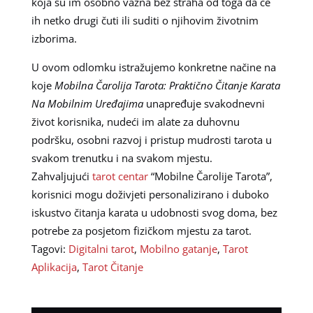
koja su im osobno važna bez straha od toga da će
ih netko drugi čuti ili suditi o njihovim životnim
izborima.
U ovom odlomku istražujemo konkretne načine na
koje
Mobilna Čarolija Tarota: Praktično Čitanje Karata
Na Mobilnim Uređajima
unapređuje svakodnevni
život korisnika, nudeći im alate za duhovnu
podršku, osobni razvoj i pristup mudrosti tarota u
svakom trenutku i na svakom mjestu.
Zahvaljujući
tarot centar
“Mobilne Čarolije Tarota”,
korisnici mogu doživjeti personalizirano i duboko
iskustvo čitanja karata u udobnosti svog doma, bez
potrebe za posjetom fizičkom mjestu za tarot.
Tagovi:
Digitalni tarot
,
Mobilno gatanje
,
Tarot
Aplikacija
,
Tarot Čitanje