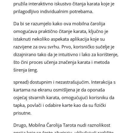
pružila interaktivno iskustvo čitanja karata koje je
prilagodljivo individualnim potrebama.
Da bi se razumjelo kako ova mobilna čarolija
omogućava praktično čitanje karata, ključno je
istaknuti nekoliko aspekata aplikacija koje su
razvijene za ovu svrhu. Prvo, korisničko sučelje je
dizajnirano tako da je intuitivno i lako za korištenje,
što čini proces učenja značenja karata i metoda
širenja (eng.
spread) dostupnim i nezastrašujućim. Interakcija s
kartama na ekranu osmišljena je da oponaša
osjećaj stvarnih karata, omogućujući korisniku da
tapka, povlači i odabire karte kao da su fizički
prisutne.
Drugo, Mobilna Čarolija Tarota nudi raznolikost
opcija koje se često ažuriraju, uključujući različite