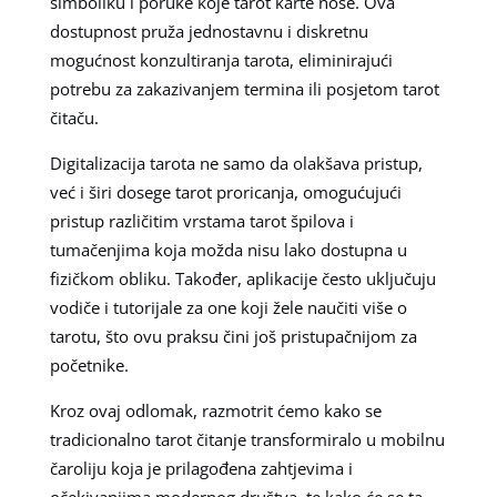
simboliku i poruke koje tarot karte nose. Ova
dostupnost pruža jednostavnu i diskretnu
mogućnost konzultiranja tarota, eliminirajući
potrebu za zakazivanjem termina ili posjetom tarot
čitaču.
Digitalizacija tarota ne samo da olakšava pristup,
već i širi dosege tarot proricanja, omogućujući
pristup različitim vrstama tarot špilova i
tumačenjima koja možda nisu lako dostupna u
fizičkom obliku. Također, aplikacije često uključuju
vodiče i tutorijale za one koji žele naučiti više o
tarotu, što ovu praksu čini još pristupačnijom za
početnike.
Kroz ovaj odlomak, razmotrit ćemo kako se
tradicionalno tarot čitanje transformiralo u mobilnu
čaroliju koja je prilagođena zahtjevima i
očekivanjima modernog društva, te kako će se ta