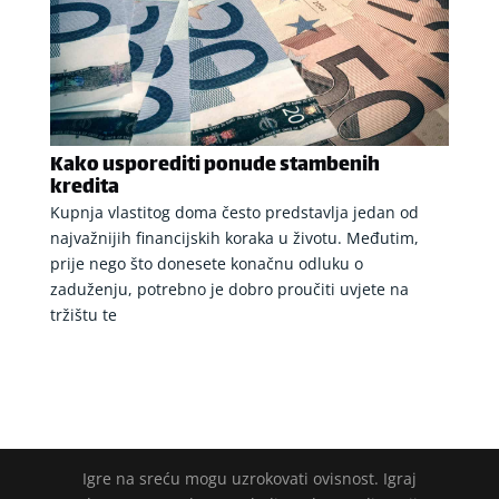
Kako usporediti ponude stambenih
kredita
Kupnja vlastitog doma često predstavlja jedan od
najvažnijih financijskih koraka u životu. Međutim,
prije nego što donesete konačnu odluku o
zaduženju, potrebno je dobro proučiti uvjete na
tržištu te
Igre na sreću mogu uzrokovati ovisnost. Igraj