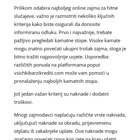
Prilikom odabira najboljeg online zajma za hitne
slučajeve, važno je razmotriti nekoliko ključnih
kriterija kako biste osigurali da donosite
informiranu odluku. Prvo i najvažnije, trebate
pažljivo pregledati kamatne stope. Visoke kamate
mogu znatno povećati ukupni trošak zajma, stoga je
bitno tražiti najpovoljnije uvjete. Usporedba
različitih ponuda na platformama poput
vsichkibarzikrediti.com može vam pomoći u
pronalaženju najboljih kamatnih stopa.
Još jedan važan kriterij su naknade i dodatni
troškovi.
Mnogi zajmodavci naplaćuju različite vrste naknada,
uključujući naknade za obradu, prijevremenu
otplatu ili zakašnjele uplate. Ove naknade mogu
značajno povećati iznos koji ćete na kraju platiti.