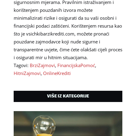
sigurnosnim mjerama. Pravilnim istraživanjem i
korištenjem pouzdanih izvora možete
minimalizirati rizike i osigurati da su vaši osobni i
financijski podaci zaštićeni. Korištenjem resursa kao
što je vsichkibarzikrediti.com, možete pronaći
pouzdane zajmodavce koji nude sigurne i
transparentne uvjete, čime ćete olakšati cijeli proces
i osigurati mir u hitnim situacijama.
Tagovi:
BrziZajmovi
,
FinancijskaPomoć
,
HitniZajmovi
,
OnlineKrediti
VIŠE IZ KATEGORIJE