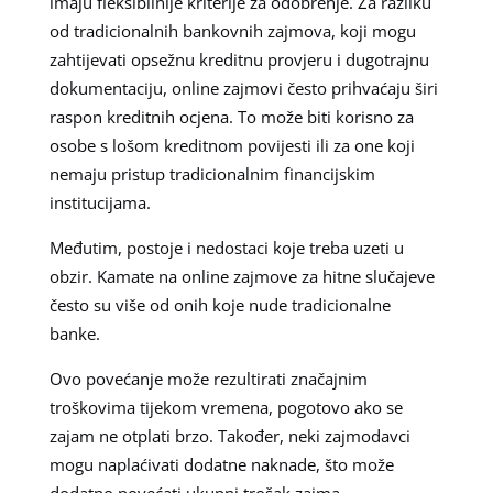
imaju fleksibilnije kriterije za odobrenje. Za razliku
od tradicionalnih bankovnih zajmova, koji mogu
zahtijevati opsežnu kreditnu provjeru i dugotrajnu
dokumentaciju, online zajmovi često prihvaćaju širi
raspon kreditnih ocjena. To može biti korisno za
osobe s lošom kreditnom povijesti ili za one koji
nemaju pristup tradicionalnim financijskim
institucijama.
Međutim, postoje i nedostaci koje treba uzeti u
obzir. Kamate na online zajmove za hitne slučajeve
često su više od onih koje nude tradicionalne
banke.
Ovo povećanje može rezultirati značajnim
troškovima tijekom vremena, pogotovo ako se
zajam ne otplati brzo. Također, neki zajmodavci
mogu naplaćivati dodatne naknade, što može
dodatno povećati ukupni trošak zajma.