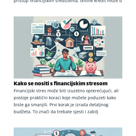
pristup financijskim sredstvima, online kredit može b
Kako se nositi s financijskim stresom
Financijski stres može biti izuzetno opterećujući, ali
postoje praktični koraci koje možete poduzeti kako
biste ga smanjili. Prvi korak je izrada detaljnog
budžeta. To znači da trebate sjesti i zabilj