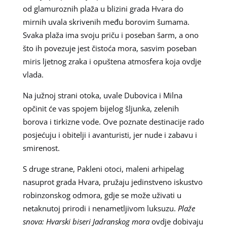
od glamuroznih plaža u blizini grada Hvara do
mirnih uvala skrivenih među borovim šumama.
Svaka plaža ima svoju priču i poseban šarm, a ono
što ih povezuje jest čistoća mora, sasvim poseban
miris ljetnog zraka i opuštena atmosfera koja ovdje
vlada.
Na južnoj strani otoka, uvale Dubovica i Milna
opčinit će vas spojem bijelog šljunka, zelenih
borova i tirkizne vode. Ove poznate destinacije rado
posjećuju i obitelji i avanturisti, jer nude i zabavu i
smirenost.
S druge strane, Pakleni otoci, maleni arhipelag
nasuprot grada Hvara, pružaju jedinstveno iskustvo
robinzonskog odmora, gdje se može uživati u
netaknutoj prirodi i nenametljivom luksuzu.
Plaže
snova: Hvarski biseri Jadranskog mora
ovdje dobivaju