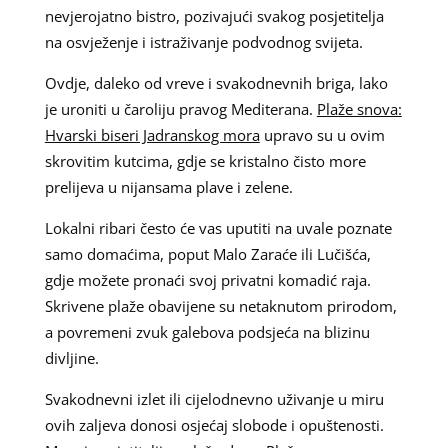
nevjerojatno bistro, pozivajući svakog posjetitelja
na osvježenje i istraživanje podvodnog svijeta.
Ovdje, daleko od vreve i svakodnevnih briga, lako
je uroniti u čaroliju pravog Mediterana.
Plaže snova:
Hvarski biseri Jadranskog mora
upravo su u ovim
skrovitim kutcima, gdje se kristalno čisto more
prelijeva u nijansama plave i zelene.
Lokalni ribari često će vas uputiti na uvale poznate
samo domaćima, poput Malo Zaraće ili Lučišća,
gdje možete pronaći svoj privatni komadić raja.
Skrivene plaže obavijene su netaknutom prirodom,
a povremeni zvuk galebova podsjeća na blizinu
divljine.
Svakodnevni izlet ili cijelodnevno uživanje u miru
ovih zaljeva donosi osjećaj slobode i opuštenosti.