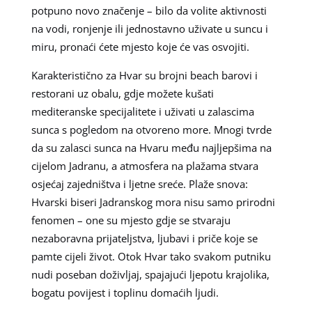
potpuno novo značenje – bilo da volite aktivnosti
na vodi, ronjenje ili jednostavno uživate u suncu i
miru, pronaći ćete mjesto koje će vas osvojiti.
Karakteristično za Hvar su brojni beach barovi i
restorani uz obalu, gdje možete kušati
mediteranske specijalitete i uživati u zalascima
sunca s pogledom na otvoreno more. Mnogi tvrde
da su zalasci sunca na Hvaru među najljepšima na
cijelom Jadranu, a atmosfera na plažama stvara
osjećaj zajedništva i ljetne sreće. Plaže snova:
Hvarski biseri Jadranskog mora nisu samo prirodni
fenomen – one su mjesto gdje se stvaraju
nezaboravna prijateljstva, ljubavi i priče koje se
pamte cijeli život. Otok Hvar tako svakom putniku
nudi poseban doživljaj, spajajući ljepotu krajolika,
bogatu povijest i toplinu domaćih ljudi.