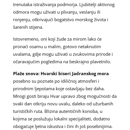
trenutaka istraživanja podmorja. Ljubitelji aktivnog
odmora mogu uživati u plivanju, veslanju ili
ronjenju, otkrivajući bogatstvo morskog života i
šarenih stijena.
Istovremeno, oni koji žude za mirom lako će
pronaći osamu u malim, gotovo netaknutim
uvalama, gdje mogu uživati u zvukovima prirode i
očaravajućim pogledima na beskrajno plavetnilo.
Plaže snova: Hvarski biseri Jadranskog mora
posebno su poznate po idiličnoj atmosferi i
prirodnim ljepotama koje ostavljaju bez daha.
Mnogi gosti biraju Hvar upravo zbog mogućnosti da
svaki dan otkriju novu uvalu, daleko od užurbanih
turističkih ruta. Blizina autentičnih konoba, u
kojima se poslužuju lokalni specijaliteti, dodatno
obogaćuje ljetna iskustva i čini ih još posebnijima.