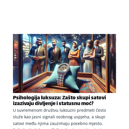
Psihologija luksuza: Zašto skupi satovi
izazivaju divljenje i statusnu moć?
U suvremenom društvu luksuzni predmeti često
služe kao jasni signali osobnog uspjeha, a skupi
satovi među njima zauzimaju posebno mjesto.