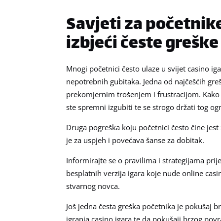
Savjeti za početnike
izbjeći česte greške
Mnogi početnici često ulaze u svijet casino ig
nepotrebnih gubitaka. Jedna od najčešćih greša
prekomjernim trošenjem i frustracijom. Kako bi
ste spremni izgubiti te se strogo držati tog og
Druga pogreška koju početnici često čine jest 
je za uspjeh i povećava šanse za dobitak.
Informirajte se o pravilima i strategijama pri
besplatnih verzija igara koje nude online casi
stvarnog novca.
Još jedna česta greška početnika je pokušaj br
igranja casino igara te da pokušaji brzog pov