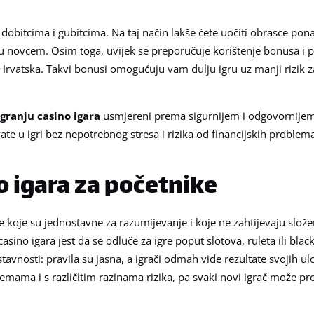
 dobitcima i gubitcima. Na taj način lakše ćete uočiti obrasce pona
u novcem. Osim toga, uvijek se preporučuje korištenje bonusa i 
rvatska. Takvi bonusi omogućuju vam dulju igru uz manji rizik za
igranju casino igara
usmjereni prema sigurnijem i odgovornijem 
e u igri bez nepotrebnog stresa i rizika od financijskih problem
o igara za početnike
e koje su jednostavne za razumijevanje i koje ne zahtijevaju složen
asino igara jest da se odluče za igre poput slotova, ruleta ili black
tavnosti: pravila su jasna, a igrači odmah vide rezultate svojih u
temama i s različitim razinama rizika, pa svaki novi igrač može pr