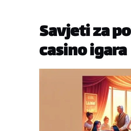
Savjeti za p
casino igara