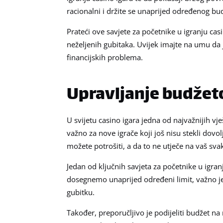
racionalni i držite se unaprijed određenog bu
Prateći ove savjete za početnike u igranju casi
neželjenih gubitaka. Uvijek imajte na umu da j
financijskih problema.
Upravljanje budžet
U svijetu casino igara jedna od najvažnijih vj
važno za nove igrače koji još nisu stekli dovol
možete potrošiti, a da to ne utječe na vaš svak
Jedan od ključnih savjeta za početnike u igranj
dosegnemo unaprijed određeni limit, važno je 
gubitku.
Također, preporučljivo je podijeliti budžet na