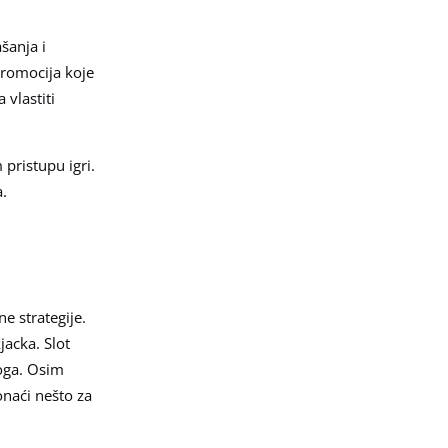
šanja i
promocija koje
 vlastiti
pristupu igri.
a.
e strategije.
jacka. Slot
loga. Osim
onaći nešto za