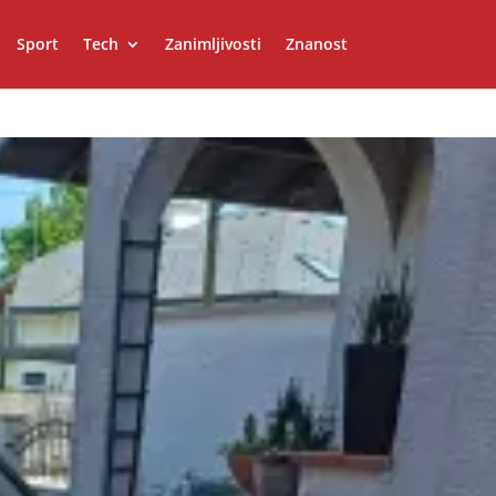
Sport
Tech
Zanimljivosti
Znanost