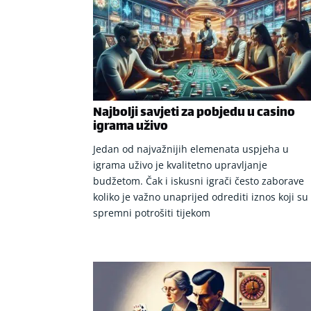
Najbolji savjeti za pobjedu u casino
igrama uživo
Jedan od najvažnijih elemenata uspjeha u
igrama uživo je kvalitetno upravljanje
budžetom. Čak i iskusni igrači često zaborave
koliko je važno unaprijed odrediti iznos koji su
spremni potrošiti tijekom