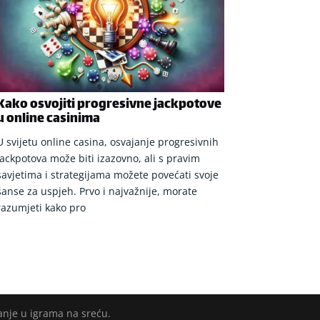
Kako osvojiti progresivne jackpotove
u online casinima
U svijetu online casina, osvajanje progresivnih
jackpotova može biti izazovno, ali s pravim
savjetima i strategijama možete povećati svoje
šanse za uspjeh. Prvo i najvažnije, morate
razumjeti kako pro
anje u igrama na sreću.