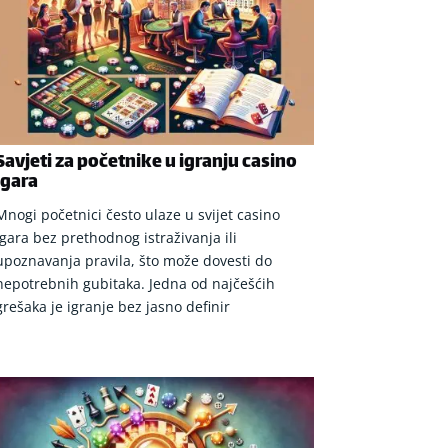
Savjeti za početnike u igranju casino
igara
Mnogi početnici često ulaze u svijet casino
igara bez prethodnog istraživanja ili
upoznavanja pravila, što može dovesti do
nepotrebnih gubitaka. Jedna od najčešćih
grešaka je igranje bez jasno definir