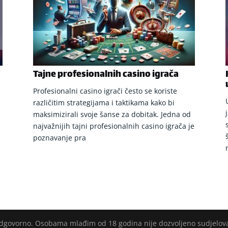
Tajne profesionalnih casino igrača
Profesionalni casino igrači često se koriste
različitim strategijama i taktikama kako bi
maksimizirali svoje šanse za dobitak. Jedna od
najvažnijih tajni profesionalnih casino igrača je
poznavanje pra
 odgovorno. Osobama mlađim od 18 godina nije dozvoljeno sudjelov