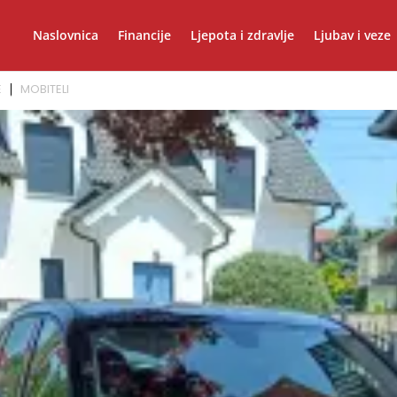
Naslovnica
Financije
Ljepota i zdravlje
Ljubav i veze