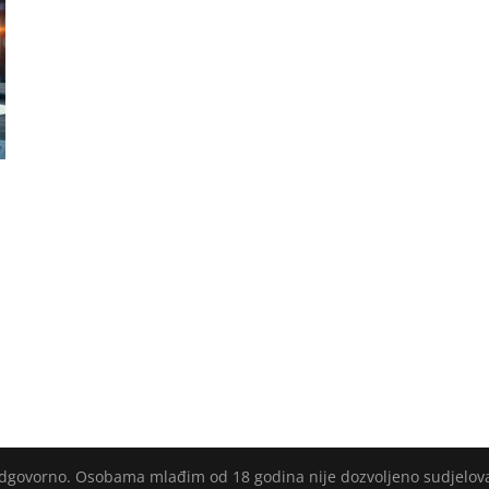
 odgovorno. Osobama mlađim od 18 godina nije dozvoljeno sudjelov