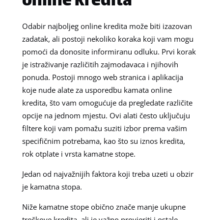
online kredita
Odabir najboljeg online kredita može biti izazovan
zadatak, ali postoji nekoliko koraka koji vam mogu
pomoći da donosite informiranu odluku. Prvi korak
je istraživanje različitih zajmodavaca i njihovih
ponuda. Postoji mnogo web stranica i aplikacija
koje nude alate za usporedbu kamata online
kredita, što vam omogućuje da pregledate različite
opcije na jednom mjestu. Ovi alati često uključuju
filtere koji vam pomažu suziti izbor prema vašim
specifičnim potrebama, kao što su iznos kredita,
rok otplate i vrsta kamatne stope.
Jedan od najvažnijih faktora koji treba uzeti u obzir
je kamatna stopa.
Niže kamatne stope obično znače manje ukupne
troškove kredita, ali je važno provjeriti i ostale