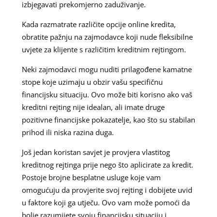
izbjegavati prekomjerno zaduživanje.
Kada razmatrate različite opcije online kredita,
obratite pažnju na zajmodavce koji nude fleksibilne
uvjete za klijente s različitim kreditnim rejtingom.
Neki zajmodavci mogu nuditi prilagođene kamatne
stope koje uzimaju u obzir vašu specifičnu
financijsku situaciju. Ovo može biti korisno ako vaš
kreditni rejting nije idealan, ali imate druge
pozitivne financijske pokazatelje, kao što su stabilan
prihod ili niska razina duga.
Još jedan koristan savjet je provjera vlastitog
kreditnog rejtinga prije nego što aplicirate za kredit.
Postoje brojne besplatne usluge koje vam
omogućuju da provjerite svoj rejting i dobijete uvid
u faktore koji ga utječu. Ovo vam može pomoći da
bolje razumijete svoju financijsku situaciju i