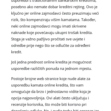
usporedbi s tradicionalnim bankarskim kreditima,
posebno ako nemate dobar kreditni rejting. Ovo je
ključno jer online zajmodavci često preuzimaju veći
rizik, što kompenziraju višim kamatama. Također,
neki online zajmodavci mogu imati skrivene
naknade koje povećavaju ukupni trošak kredita.
Stoga je važno pažljivo pročitati sve uvjete i
odredbe prije nego što se odlučite za određeni
kredit.
Još jedna prednost online kredita je mogućnost
usporedbe različitih ponuda na jednom mjestu.
Postoje brojne web stranice koje nude alate za
usporedbu kamata online kredita, što vam
omogućuje da brzo i jednostavno vidite koja je
opcija najpovoljnija. Ovi alati često uključuju i
recenzije korisnika, što može biti korisno pri
donošenju odluke. No, i ovdje treba biti oprezan jer