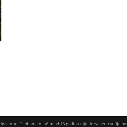
 odgovorno. Osobama mlađim od 18 godina nije dozvoljeno sudjelov