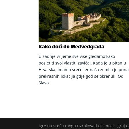
Kako doći do Medvedgrada
U zadnje vrijeme sve više gledamo kako
posjetiti svoj vlastiti zavičaj. Kada je u pitanju
Hrvatska, imamo sreće jer naša zemlja je puna
prekrasnih lokacija gdje god se okrenuli. Od
Slavo
Igre na sreću mogu uzrokovati ovisnost. Igraj