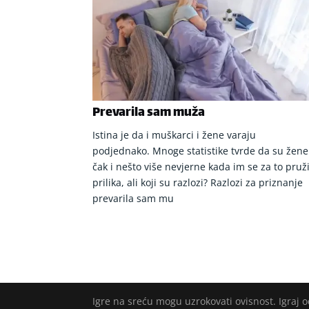
Prevarila sam muža
Istina je da i muškarci i žene varaju
podjednako. Mnoge statistike tvrde da su žene
čak i nešto više nevjerne kada im se za to pruž
prilika, ali koji su razlozi? Razlozi za priznanje
prevarila sam mu
Igre na sreću mogu uzrokovati ovisnost. Igraj