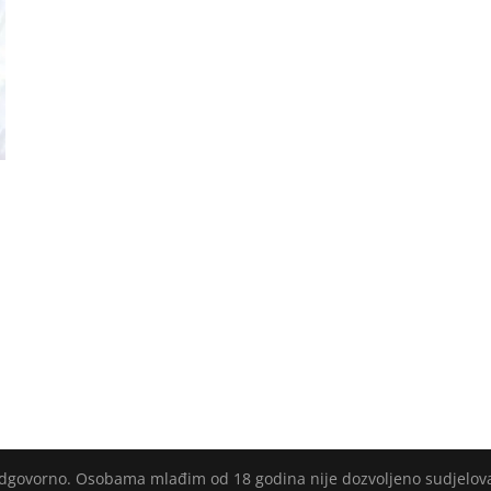
i
 odgovorno. Osobama mlađim od 18 godina nije dozvoljeno sudjelov