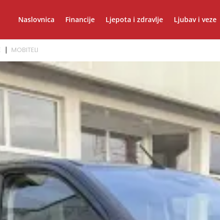
Naslovnica
Financije
Ljepota i zdravlje
Ljubav i veze