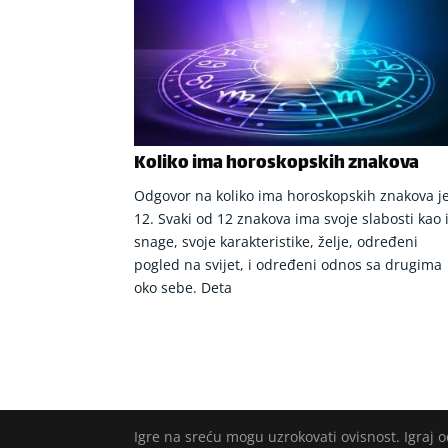
Koliko ima horoskopskih znakova
Odgovor na koliko ima horoskopskih znakova j
12. Svaki od 12 znakova ima svoje slabosti kao 
snage, svoje karakteristike, želje, određeni
pogled na svijet, i određeni odnos sa drugima
oko sebe. Deta
Igre na sreću mogu uzrokovati ovisnost. Igraj