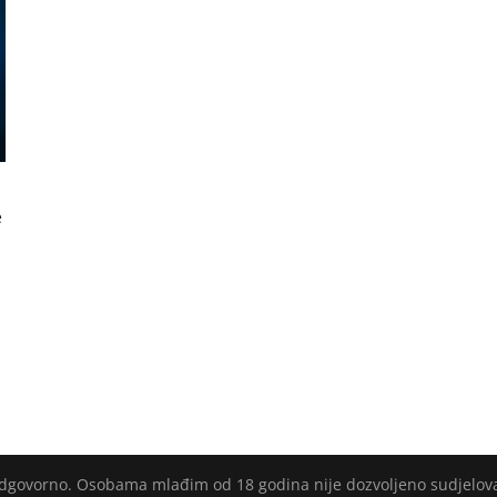
e
i
 odgovorno. Osobama mlađim od 18 godina nije dozvoljeno sudjelov