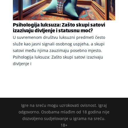
Psihologija luksuza: Zašto skupi satovi
izazivaju divljenje i statusnu moć?
U suvremenom društvu luksuzni predmeti često
služe kao jasni signali osobnog uspjeha, a skupi
satovi među njima zauzimaju posebno mjesto.
Psihologija luksuza: Zašto skupi satovi izazivaju
divljenje i
Igre na sreću mogu uzrokovati ovisnost. Igraj
odgovorno. Osobama mlađim od 18 godina nije
dozvoljeno sudjelovanje u igrama na sreću.
18+