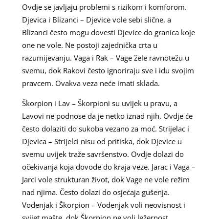
Ovdje se javljaju problemi s rizikom i komforom.
Djevica i Blizanci – Djevice vole sebi slične, a
Blizanci često mogu dovesti Djevice do granica koje
one ne vole. Ne postoji zajednička crta u
razumijevanju. Vaga i Rak – Vage žele ravnotežu u
svemu, dok Rakovi često ignoriraju sve i idu svojim
pravcem. Ovakva veza neće imati sklada.
Škorpion i Lav – Škorpioni su uvijek u pravu, a
Lavovi ne podnose da je netko iznad njih. Ovdje će
često dolaziti do sukoba vezano za moć. Strijelac i
Djevica – Strijelci nisu od pritiska, dok Djevice u
svemu uvijek traže savršenstvo. Ovdje dolazi do
očekivanja koja dovode do kraja veze. Jarac i Vaga –
Jarci vole strukturan život, dok Vage ne vole režim
nad njima. Često dolazi do osjećaja gušenja.
Vodenjak i Škorpion – Vodenjak voli neovisnost i
svijet mašte, dok Škorpion ne voli ležernost.