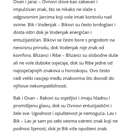
Ovan i jarac – Ovnovi slove kao zabavan i
impulzivan znak, što se nikako ne slaže s
odgovornim Jarcima koji vole imati kontrolu nad
svime. Bik i Vodenjak – Bikovi su često tvrdoglavi i
dosta oštri dok je Vodenjak energičan i
entuzijastičan. Bikovi se često bore s prigodom na
neovisnu prirodu, dok Vodenjak nije znak od
komfora. Blizanci i Ribe – Blizanci su slobodne duše
ali ne vole duboke osjećaje, dok su Ribe jedne od
najosjećajnijih znakova u horoskopu. Ovo često
radi veliki rascjep među znakovima što dovodi do
njihove nekompatibilnosti.
Rak i Ovan – Rakovi su osjetljivi i imaju hladnu i
promišljenu glavu, dok su Ovnovi entuzijastični i
žele sve. Ugodnost i opuštenost je nemoguća. Lav i
Bik – Lav je sam po sebi veoma vatreni znak koji ne
podnosi lijenost, dok je Bik više opušteni znak.