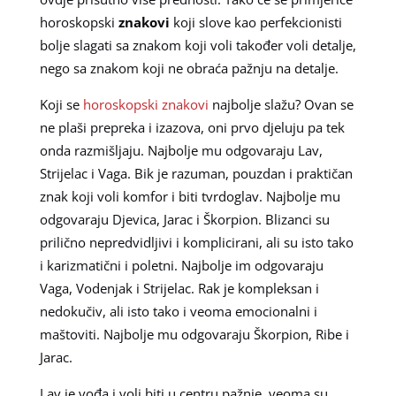
horoskopski
znakovi
koji slove kao perfekcionisti
bolje slagati sa znakom koji voli također voli detalje,
nego sa znakom koji ne obraća pažnju na detalje.
Koji se
horoskopski znakovi
najbolje slažu? Ovan se
ne plaši prepreka i izazova, oni prvo djeluju pa tek
onda razmišljaju. Najbolje mu odgovaraju Lav,
Strijelac i Vaga. Bik je razuman, pouzdan i praktičan
znak koji voli komfor i biti tvrdoglav. Najbolje mu
odgovaraju Djevica, Jarac i Škorpion. Blizanci su
prilično nepredvidljivi i komplicirani, ali su isto tako
i karizmatični i poletni. Najbolje im odgovaraju
Vaga, Vodenjak i Strijelac. Rak je kompleksan i
nedokučiv, ali isto tako i veoma emocionalni i
maštoviti. Najbolje mu odgovaraju Škorpion, Ribe i
Jarac.
Lav je vođa i voli biti u centru pažnje, veoma su